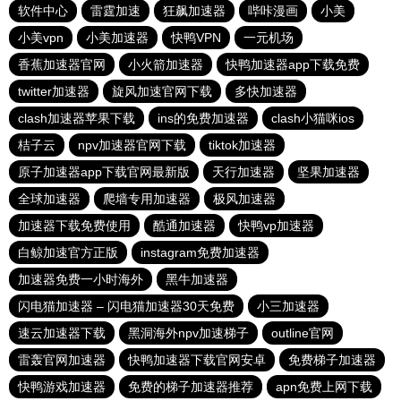
软件中心
雷霆加速
狂飙加速器
哔咔漫画
小美
小美vpn
小美加速器
快鸭VPN
一元机场
香蕉加速器官网
小火箭加速器
快鸭加速器app下载免费
twitter加速器
旋风加速官网下载
多快加速器
clash加速器苹果下载
ins的免费加速器
clash小猫咪ios
桔子云
npv加速器官网下载
tiktok加速器
原子加速器app下载官网最新版
天行加速器
坚果加速器
全球加速器
爬墙专用加速器
极风加速器
加速器下载免费使用
酷通加速器
快鸭vp加速器
白鲸加速官方正版
instagram免费加速器
加速器免费一小时海外
黑牛加速器
闪电猫加速器 – 闪电猫加速器30天免费
小三加速器
速云加速器下载
黑洞海外npv加速梯子
outline官网
雷轰官网加速器
快鸭加速器下载官网安卓
免费梯子加速器
快鸭游戏加速器
免费的梯子加速器推荐
apn免费上网下载