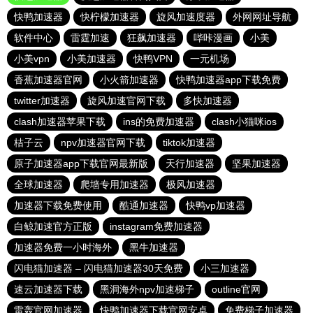
快鸭加速器
快柠檬加速器
旋风加速度器
外网网址导航
软件中心
雷霆加速
狂飙加速器
哔咔漫画
小美
小美vpn
小美加速器
快鸭VPN
一元机场
香蕉加速器官网
小火箭加速器
快鸭加速器app下载免费
twitter加速器
旋风加速官网下载
多快加速器
clash加速器苹果下载
ins的免费加速器
clash小猫咪ios
桔子云
npv加速器官网下载
tiktok加速器
原子加速器app下载官网最新版
天行加速器
坚果加速器
全球加速器
爬墙专用加速器
极风加速器
加速器下载免费使用
酷通加速器
快鸭vp加速器
白鲸加速官方正版
instagram免费加速器
加速器免费一小时海外
黑牛加速器
闪电猫加速器 – 闪电猫加速器30天免费
小三加速器
速云加速器下载
黑洞海外npv加速梯子
outline官网
雷轰官网加速器
快鸭加速器下载官网安卓
免费梯子加速器