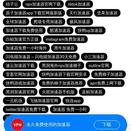
桔子云
npv加速器官网下载
tiktok加速器
原子加速器app下载官网最新版
天行加速器
坚果加速器
全球加速器
爬墙专用加速器
极风加速器
加速器下载免费使用
酷通加速器
快鸭vp加速器
白鲸加速官方正版
instagram免费加速器
加速器免费一小时海外
黑牛加速器
闪电猫加速器 – 闪电猫加速器30天免费
小三加速器
速云加速器下载
黑洞海外npv加速梯子
outline官网
雷轰官网加速器
快鸭加速器下载官网安卓
免费梯子加速器
快鸭游戏加速器
免费的梯子加速器推荐
apn免费上网下载
黑洞加速器官网
火箭加速器手机版
蓝鲸加速器
一元机场
飞驰加速器官网
快连app
twitter加速器免费下载
加速器 免费一小时
加速器试用3小时
快鸭加速器app
海外梯子官网
永久免费使用的加速器
下载