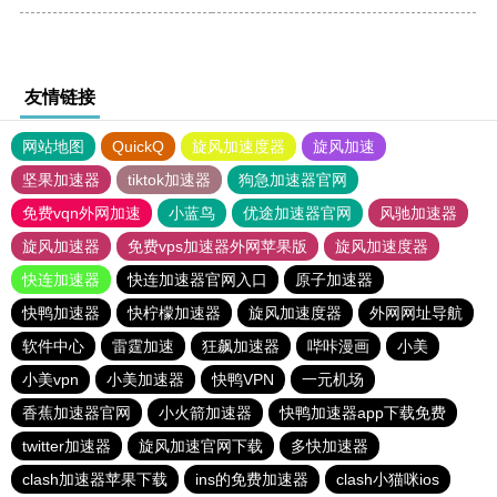
友情链接
网站地图
QuickQ
旋风加速度器
旋风加速
坚果加速器
tiktok加速器
狗急加速器官网
免费vqn外网加速
小蓝鸟
优途加速器官网
风驰加速器
旋风加速器
免费vps加速器外网苹果版
旋风加速度器
快连加速器
快连加速器官网入口
原子加速器
快鸭加速器
快柠檬加速器
旋风加速度器
外网网址导航
软件中心
雷霆加速
狂飙加速器
哔咔漫画
小美
小美vpn
小美加速器
快鸭VPN
一元机场
香蕉加速器官网
小火箭加速器
快鸭加速器app下载免费
twitter加速器
旋风加速官网下载
多快加速器
clash加速器苹果下载
ins的免费加速器
clash小猫咪ios