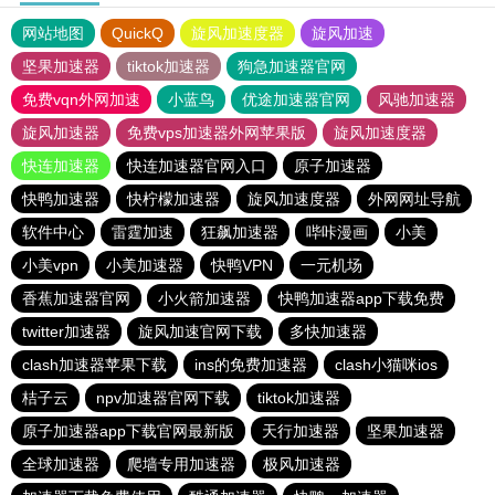
网站地图
QuickQ
旋风加速度器
旋风加速
坚果加速器
tiktok加速器
狗急加速器官网
免费vqn外网加速
小蓝鸟
优途加速器官网
风驰加速器
旋风加速器
免费vps加速器外网苹果版
旋风加速度器
快连加速器
快连加速器官网入口
原子加速器
快鸭加速器
快柠檬加速器
旋风加速度器
外网网址导航
软件中心
雷霆加速
狂飙加速器
哔咔漫画
小美
小美vpn
小美加速器
快鸭VPN
一元机场
香蕉加速器官网
小火箭加速器
快鸭加速器app下载免费
twitter加速器
旋风加速官网下载
多快加速器
clash加速器苹果下载
ins的免费加速器
clash小猫咪ios
桔子云
npv加速器官网下载
tiktok加速器
原子加速器app下载官网最新版
天行加速器
坚果加速器
全球加速器
爬墙专用加速器
极风加速器